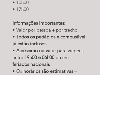
• 10h00
• 17h00
Informações Importantes:
• Valor por pessoa e por trecho
• 
Todos os pedágios e combustível 
já estão inclusos
• 
Acréscimo no valor
 para viagens 
entre 
19h00 e 06h00
 ou em 
feriados nacionais
• Os 
horários são estimativas
 – 
podem ocorrer atrasos por fatores 
externos (trânsito, clima, etc.)
No momento da reserva, informe:
• Data da viagem
• Nome da companhia aérea ou 
rodoviária
• Número do voo ou ônibus
• Horários de partida e chegada